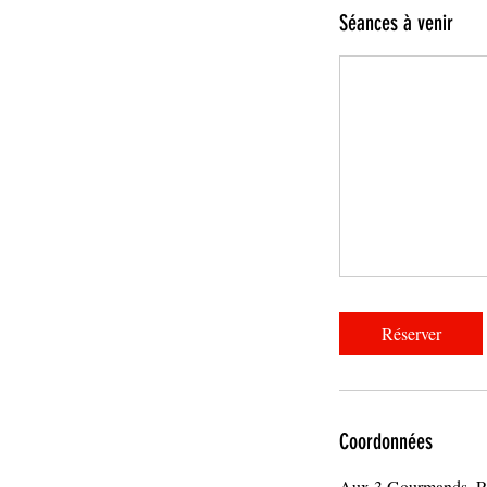
r
Séances à venir
i
a
b
l
e
Réserver
Coordonnées
Aux 3 Gourmands, Ru