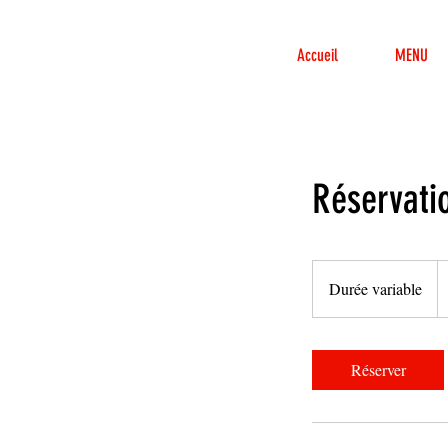
Accueil
MENU
Réservati
Durée variable
D
u
r
é
Réserver
e
v
a